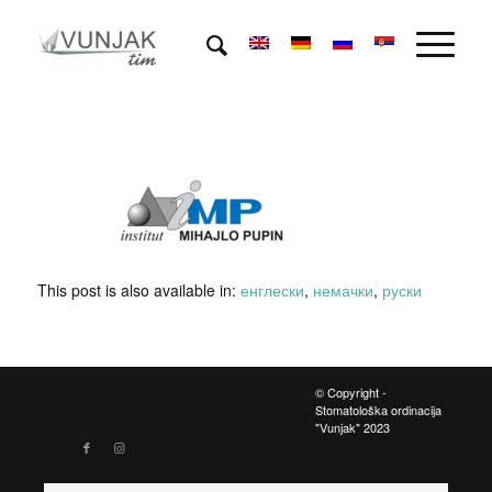
This post is also available in:
енглески
немачки
руски
© Copyright -
Stomatološka ordinacija
"Vunjak" 2023