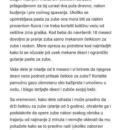
prilagodjenom za taj uzrast dva puta dnevno, nakon
budjenja i pre noćnog spavanja. Ukoliko se
upotrebljava pasta za zube ona mora biti sa niskim
procentom fluora i ne treba koristiti količinu veću od
veličine zrna graška. Kod beba do navršenih 18 meseci
dovoljno je pranje zuba samo mekanom četkicom za
zube i vodom. Mere opreza su potrebne kod najmladjih
kako bi se očuvale još uvek mekane desni i ograničilo
gutanje paste za zube.
Vaše dete je mladje od 6 meseci i vi brinete da njegove
desni neće podneti pritisak četkice za zube? Koristite
pamučnu gazu obmotanu oko kažiprsta i umočenu u
vodu, i blago istrljajte desni i zubiće svojoj bebi.
Sa vremenom, kako dete odrasta i može pravilno da
drži četkicu za zube (starije od 3 godine), ohrabrite ga i
podstaknite da opere zube nakon svakog obroka u
trajanju od najmanje 2 minuta i nemojte oklevati da mu
pokažete kako se to pravilno radi (ukoliko zaboravi