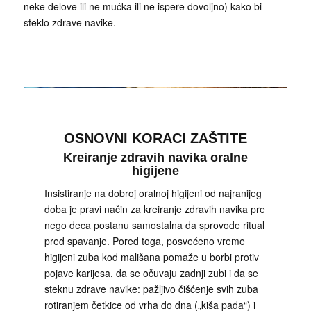
neke delove ili ne mućka ili ne ispere dovoljno) kako bi
steklo zdrave navike.
OSNOVNI KORACI ZAŠTITE
Kreiranje zdravih navika oralne
higijene
Insistiranje na dobroj oralnoj higijeni od najranijeg
doba je pravi način za kreiranje zdravih navika pre
nego deca postanu samostalna da sprovode ritual
pred spavanje. Pored toga, posvećeno vreme
higijeni zuba kod mališana pomaže u borbi protiv
pojave karijesa, da se očuvaju zadnji zubi i da se
steknu zdrave navike: pažljivo čišćenje svih zuba
rotiranjem četkice od vrha do dna („kiša pada“) i