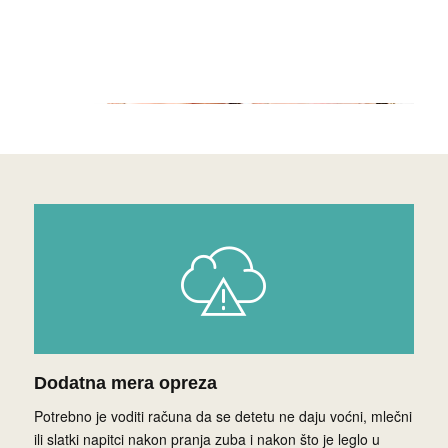
Dodatna mera opreza
Potrebno je voditi računa da se detetu ne daju voćni, mlečni
ili slatki napitci nakon pranja zuba i nakon što je leglo u