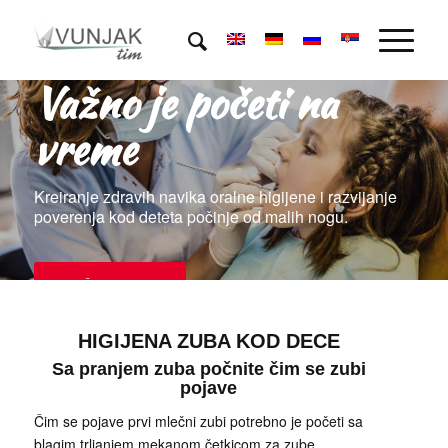
Važno je početi na
vreme
Kreiranje zdravih navika oralne higijene i razvijanje
poverenja kod deteta počinje od malih nogu.
ZAKAŽITE PREGLED
HIGIJENA ZUBA KOD DECE
Sa pranjem zuba počnite čim se zubi
pojave
Čim se pojave prvi mlečni zubi potrebno je početi sa
blagim trljanjem mekanom četkicom za zube