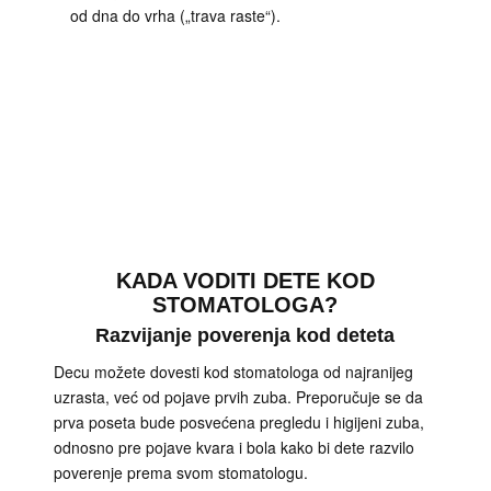
od dna do vrha („trava raste“).
KADA VODITI DETE KOD
STOMATOLOGA?
Razvijanje poverenja kod deteta
Decu možete dovesti kod stomatologa od najranijeg
uzrasta, već od pojave prvih zuba. Preporučuje se da
prva poseta bude posvećena pregledu i higijeni zuba,
odnosno pre pojave kvara i bola kako bi dete razvilo
poverenje prema svom stomatologu.