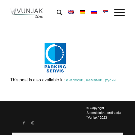
This post is also available in:
енглески
немачки
руски
© Copyright -
Stomatološka ordinacija
"Vunjak" 2023