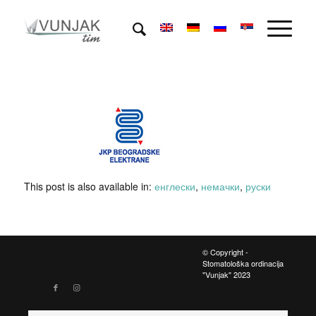
This post is also available in:
енглески
немачки
руски
© Copyright -
Stomatološka ordinacija
"Vunjak" 2023