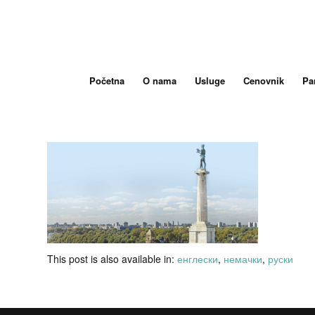
Početna
O nama
Usluge
Cenovnik
Par
This post is also available in:
енглески
немачки
руски