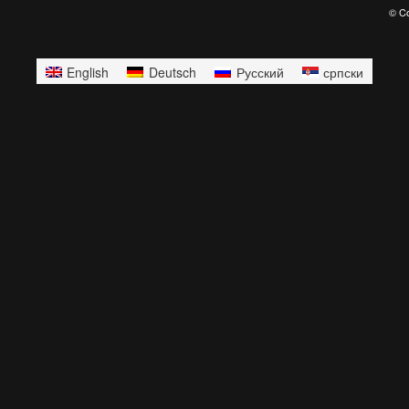
© Co
English
Deutsch
Русский
српски