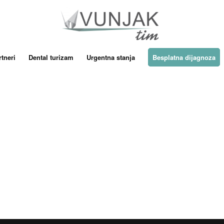
tneri
Dental turizam
Urgentna stanja
Besplatna dijagnoza