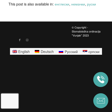
This post is also available in:
енглески
немачки
руски
© Copyright -
Stomatološka ordinacija
"Vunjak" 2023
English
Deutsch
Русский
српски