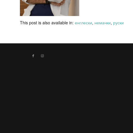
This post is also available in:
енглески
немачки
руски