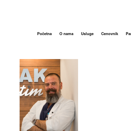
Početna
O nama
Usluge
Cenovnik
Par