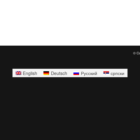
© Co
English
Deutsch
Русский
српски