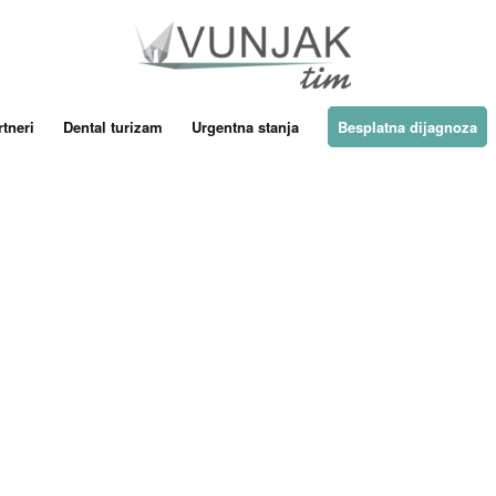
tneri
Dental turizam
Urgentna stanja
Besplatna dijagnoza