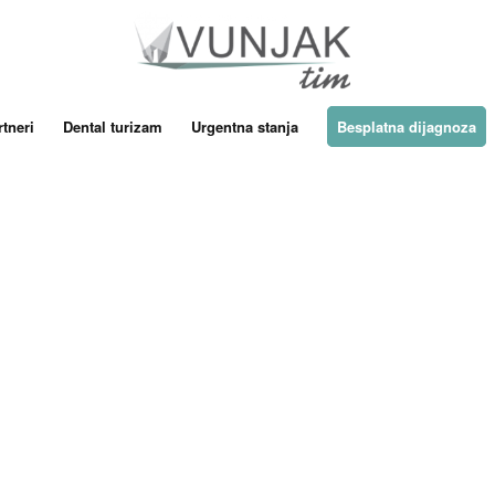
tneri
Dental turizam
Urgentna stanja
Besplatna dijagnoza