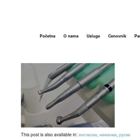
Početna
O nama
Usluge
Cenovnik
Par
This post is also available in:
енглески
немачки
руски