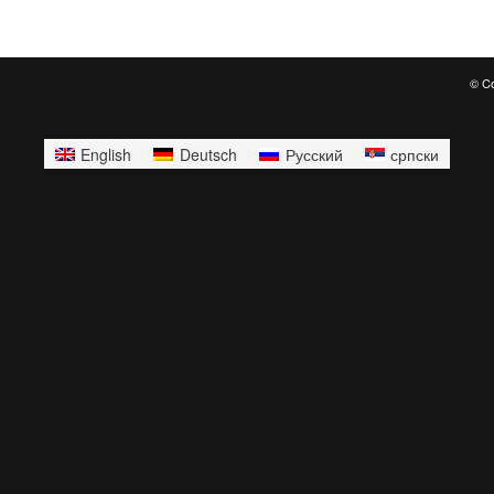
© Co
English
Deutsch
Русский
српски