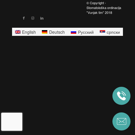
© Copyright -
Stomatološka ordinacija
"Vunjak tim" 2018
English
Deutsch
Русский
српски